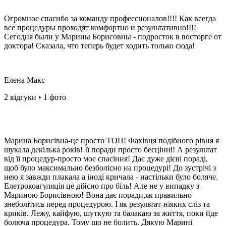
Огромное спасибо за команду профессионалов!!!! Как всегда
все процедуры проходят комфортно и результативно!!!!
Сегодня были у Марины Борисовны - подросток в восторге от
доктора! Сказала, что теперь будет ходить только сюда!️
Елена Макс
2 відгуки • 1 фото
Марина Борисівна-це просто ТОП! Фахівця подібного рівня я
шукала декілька років! Її поради просто бесцінні! А результат
від її процедур-просто моє спасіння! Дає дуже дієві пораді,
щоб було максимально безболісно на процедурі! До зустрічі з
нею я завжди плакала а іноді кричала - настільки було боляче.
Елетрокоагуляція це дійсно про біль! Але не у випадку з
Мариною Борисівною! Вона дає поради,як правильно
знеболітись перед процедурою. І як результат-ніяких сліз та
криків. Лежу, кайфую, шуткую та балакаю за життя, поки йде
болюча процедура. Тому що не болить. Дякую Марині