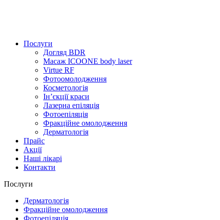
Послуги
Догляд BDR
Масаж ICOONE body laser
Virtue RF
Фотоомолодження
Косметологія
Інʼєкції краси
Лазерна епіляція
Фотоепіляція
Фракційне омолодження
Дерматологія
Прайс
Акції
Наші лікарі
Контакти
Послуги
Дерматологія
Фракційне омолодження
Фотоепіляція