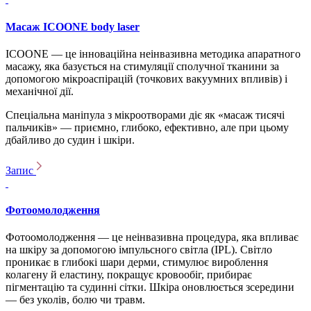
Масаж ICOONE body laser
ICOONE — це інноваційна неінвазивна методика апаратного
масажу, яка базується на стимуляції сполучної тканини за
допомогою мікроаспірацій (точкових вакуумних впливів) і
механічної дії.
Спеціальна маніпула з мікроотворами діє як «масаж тисячі
пальчиків» — приємно, глибоко, ефективно, але при цьому
дбайливо до судин і шкіри.
Запис
Фотоомолодження
Фотоомолодження — це неінвазивна процедура, яка впливає
на шкіру за допомогою імпульсного світла (IPL). Світло
проникає в глибокі шари дерми, стимулює вироблення
колагену й еластину, покращує кровообіг, прибирає
пігментацію та судинні сітки. Шкіра оновлюється зсередини
— без уколів, болю чи травм.