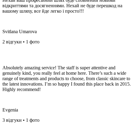
Нехай ваш професійний шлях буде сповнений новими
відкриттями та досягненнями. Нехай не буде перешкод на
вашому шляху, все йде легко і просто!!!️
Svitlana Umarova
2 відгуки • 1 фото
Absolutely amazing service! The staff is super attentive and
genuinely kind, you really feel at home here. There’s such a wide
range of treatments and products to choose, from classic skincare to
the latest innovations. I’m so happy I found this place back in 2015.
Highly recommend!️
Evgenia
3 відгуки • 1 фото