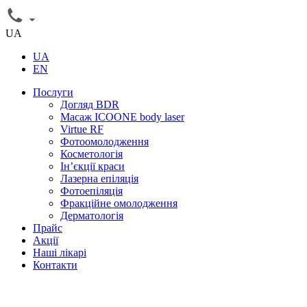
UA
UA
EN
Послуги
Догляд BDR
Масаж ICOONE body laser
Virtue RF
Фотоомолодження
Косметологія
Інʼєкції краси
Лазерна епіляція
Фотоепіляція
Фракційне омолодження
Дерматологія
Прайс
Акції
Наші лікарі
Контакти