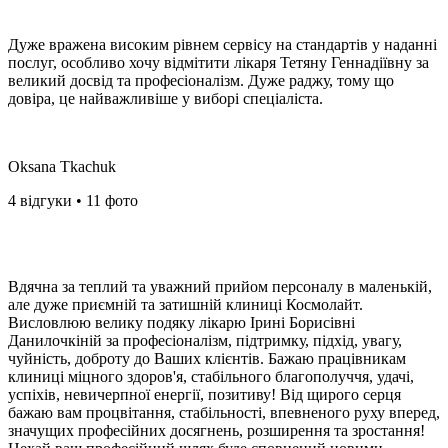
Дуже вражена високим рівнем сервісу на стандартів у наданні
послуг, особливо хочу відмітити лікаря Тетяну Геннадіївну за
великий досвід та професіоналізм. Дуже раджу, тому що
довіра, це найважливіше у виборі спеціаліста.️
Oksana Tkachuk
4 відгуки • 11 фото
Вдячна за теплий та уважний прийом персоналу в маленькій,
але дуже приємній та затишній клиниці Космолайт.
Висловлюю велику подяку лікарю Ірині Борисівні
Данилочкіній за професіоналізм, підтримку, підхід, увагу,
чуйність, доброту до Ваших клієнтів. Бажаю працівникам
клиниці міцного здоров'я, стабільного благополуччя, удачі,
успіхів, невичерпної енергії, позитиву! Від щирого серця
бажаю вам процвітання, стабільності, впевненого руху вперед,
значущих професійних досягнень, розширення та зростання!