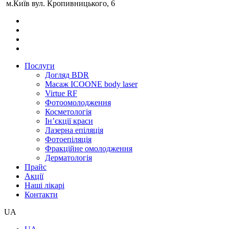
м.Київ вул. Кропивницького, 6
Послуги
Догляд BDR
Масаж ICOONE body laser
Virtue RF
Фотоомолодження
Косметологія
Інʼєкції краси
Лазерна епіляція
Фотоепіляція
Фракційне омолодження
Дерматологія
Прайс
Акції
Наші лікарі
Контакти
UA