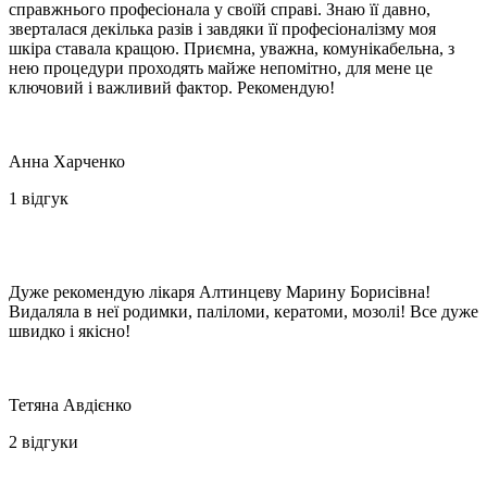
справжнього професіонала у своїй справі. Знаю її давно,
зверталася декілька разів і завдяки її професіоналізму моя
шкіра ставала кращою. Приємна, уважна, комунікабельна, з
нею процедури проходять майже непомітно, для мене це
ключовий і важливий фактор. Рекомендую!️
Анна Харченко
1 відгук
Дуже рекомендую лікаря Алтинцеву Марину Борисівна!
Видаляла в неї родимки, паліломи, кератоми, мозолі! Все дуже
швидко і якісно!️
Тетяна Авдієнко
2 відгуки