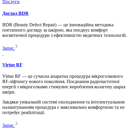
Послуги
Догляд BDR
BDR (Beauty Defect Repair) — це інноваційна методика
поетапного догляду за шкірою, яка поєднує комфорт
косметичної процедури з ефективністю медичних технологій.
Запис
Virtue RF
Virtue RF — це сучасна апаратна процедура мікроголкового
RF-ліфтингу нового покоління. Поєднання радіочастотної
енергії з мікроголками стимулює вироблення колагену шарах
шкіри.
Завдяки унікальній системі охолодження та інтелектуальним
налаштуванням процедура є максимально комфортною та не
потребує реабілітації.
Запис