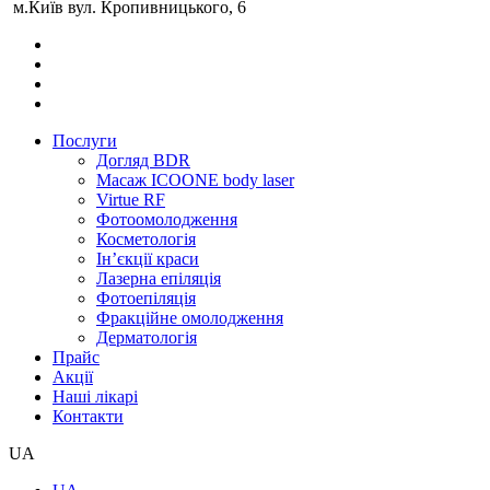
м.Київ вул. Кропивницького, 6
Послуги
Догляд BDR
Масаж ICOONE body laser
Virtue RF
Фотоомолодження
Косметологія
Інʼєкції краси
Лазерна епіляція
Фотоепіляція
Фракційне омолодження
Дерматологія
Прайс
Акції
Наші лікарі
Контакти
UA