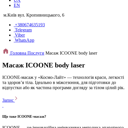
UA
EN
м.Київ вул. Кропивницького, 6
+380674635193
Telegram
Viber
WhatsApp
Головна
Послуги
Масаж ICOONE body laser
Масаж ICOONE body laser
ICOONE-масаж у «Космо-Лайт» — технологія краси, легкості
та здоров’я тіла. Ідеально в міжсезоння, для підготовки до
відпустки або як частина програми догляду за тілом цілий рік.
Запис
Що таке ICOONE-масаж?
ICOONE — це інноваційна неінвазивна методика апаратного