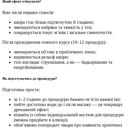
Який ефект очікувати?
Вже після перших сеансів:
шкіра стає більш підтягнутою й гладкою;
зменшуються набряки та тяжкість у тілі;
покращується тонус м’язів і загальне самопочуття.
Після проходження повного курсу (10–12 процедур):
зменшуються об’єми в проблемних зонах;
вирівнюється рельєф шкіри;
тіло виглядає стрункішим, а ви — бадьорішими та
енергійнішими.
Як підготуватись до процедури?
Підготовка проста:
за 1–2 години до процедури бажано не їсти важкої їжі;
пийте достатньо води до і після масажу — це покращує
дренажний ефект;
візьміть із собою індивідуальний костюм для процедури
(можна придбати в клініці);
обовʼязково попередьте лікаря про наявність хронічних