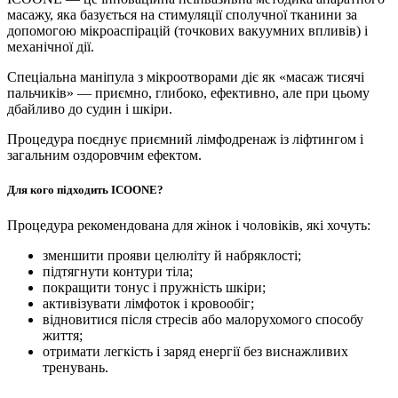
масажу, яка базується на стимуляції сполучної тканини за
допомогою мікроаспірацій (точкових вакуумних впливів) і
механічної дії.
Спеціальна маніпула з мікроотворами діє як «масаж тисячі
пальчиків» — приємно, глибоко, ефективно, але при цьому
дбайливо до судин і шкіри.
Процедура поєднує приємний лімфодренаж із ліфтингом і
загальним оздоровчим ефектом.
Для кого підходить ICOONE?
Процедура рекомендована для жінок і чоловіків, які хочуть:
зменшити прояви целюліту й набряклості;
підтягнути контури тіла;
покращити тонус і пружність шкіри;
активізувати лімфоток і кровообіг;
відновитися після стресів або малорухомого способу
життя;
отримати легкість і заряд енергії без виснажливих
тренувань.