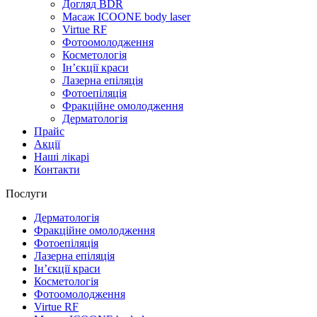
Догляд BDR
Масаж ICOONE body laser
Virtue RF
Фотоомолодження
Косметологія
Інʼєкції краси
Лазерна епіляція
Фотоепіляція
Фракційне омолодження
Дерматологія
Прайс
Акції
Наші лікарі
Контакти
Послуги
Дерматологія
Фракційне омолодження
Фотоепіляція
Лазерна епіляція
Інʼєкції краси
Косметологія
Фотоомолодження
Virtue RF