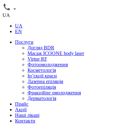
UA
UA
EN
Послуги
Догляд BDR
Масаж ICOONE body laser
Virtue RF
Фотоомолодження
Косметологія
Інʼєкції краси
Лазерна епіляція
Фотоепіляція
Фракційне омолодження
Дерматологія
Прайс
Акції
Наші лікарі
Контакти